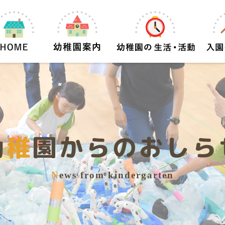
幼
稚
園からのおしら
N
ews from kindergarten