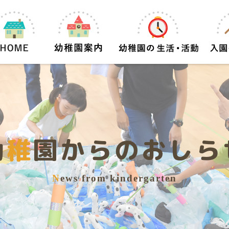
幼
稚
園からのおしら
N
ews from kindergarten