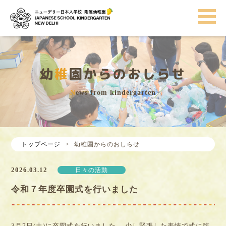
幼
稚
園からのおしらせ
N
ews from kindergarten
トップページ
>
幼稚園からのおしらせ
2026.03.12
日々の活動
令和７年度卒園式を行いました
3月7日(土)に卒園式を行いました。 少し緊張した表情で式に臨